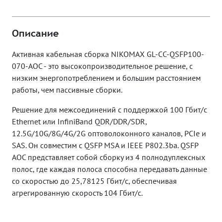
Описание
Активная кабельная сборка NIKOMAX GL-CC-QSFP100-
070-AOC - это высокопроизводительное решение, с
низким энергопотреблением и большим расстоянием
работы, чем пассивные сборки.
Решение для межсоединений с поддержкой 100 Гбит/с
Ethernet или InfiniBand QDR/DDR/SDR,
12.5G/10G/8G/4G/2G оптоволоконного каналов, PCIe и
SAS. Он совместим с QSFP MSA и IEEE P802.3ba. QSFP
AOC представляет собой сборку из 4 полнодуплексных
полос, где каждая полоса способна передавать данные
со скоростью до 25,78125 Гбит/с, обеспечивая
агрегированную скорость 104 Гбит/с.