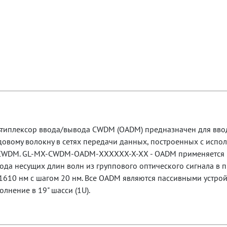
ьтиплексор ввода/вывода СWDM (OADM) предназначен для вво
овому волокну в сетях передачи данных, построенных с испо
 СWDM. GL-MX-CWDM-OADM-ХХХХХХ-Х-ХХ - OADM применяется в
ода несущих длин волн из группового оптического сигнала в п
1610 нм с шагом 20 нм. Все OADM являются пассивными устрой
олнение в 19" шасси (1U).