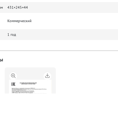
мм
431×245×44
Коммерческий
1 год
лы