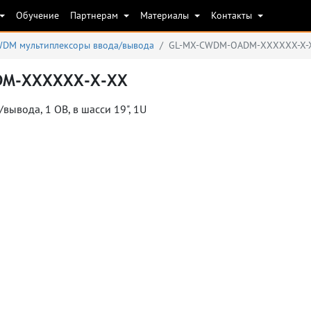
Обучение
Партнерам
Материалы
Контакты
DM мультиплексоры ввода/вывода
GL-MX-CWDM-OADM-ХХХХХХ-Х-
M-ХХХХХХ-Х-ХХ
ывода, 1 ОВ, в шасси 19", 1U