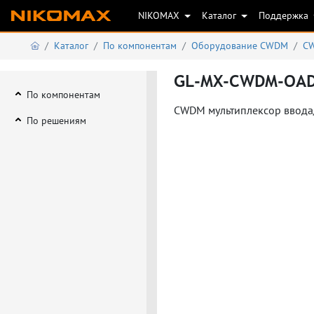
NIKOMAX
Каталог
Поддержка
Каталог
По компонентам
Оборудование CWDM
CW
GL-MX-CWDM-OAD
По компонентам
CWDM мультиплексор ввода/в
По решениям