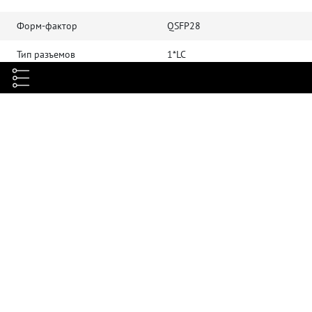
Форм-фактор
QSFP28
Тип разъемов
1*LC
Тип излучателя
EML
Кол-во используемых волокон
1
Тип волокна
SM (9/125 μm)
Рабочая длина волны, нм
Tx:1309/Rx:1304
Расстояние передачи данных,
30
км
Скорость передачи данных,
100
Гбит/с
Питание, В
3.3