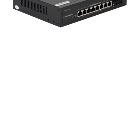
Previous
Next