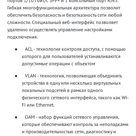
порт
ов
1/
10 Гбит/c SFP+ и 1 консольный порт RJ45.
Гибкая многофункциональная архитектура позволит
обеспечить безопасность и безотказность сети любой
сложности. Специальный веб-интерфейс позволяет
удаленно осуществлять управление настройками
подключения.
●
ACL - технология контроля доступа, с помощью
которого для пользователей устанавливаются
допустимые операции с объектом
●
VLAN - технология, позволяющая объединять
устройства в одну или несколько виртуальных
локальных подсетей в рамках одного
физического сетевого интерфейса, такого как Wi-
Fi или Ethernet.
●
OAM - набор функций сетевого управления,
которые обеспечивают контроль за неполадками
и производительностью сети, диагностику и