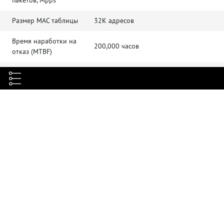
Размер MAC таблицы
32К адресов
Время наработки на
200,000 часов
отказ (MTBF)
· 4K Active VLAN, QinQ, Selective
VLAN
QinQ, GVRP, Private VLAN, Voice-VLAN
· 802.1D (STP), 802.1W (RSTP), 802.1S
Spanning Tree
(MSTP) · BPDU guard, root guard,
loopback guard
· IGMP v1/v2/v3, IGMP Snooping, IGMP
Multicast
Fast Leave, MVR, IGMP filter
· Static route, RIP, OSPF · IPv4/v6 dual
IP
stack
· IPv6 Static Routing, RIPng · ICMPv6,
DHCPv6, ACLv6, Ipv6 Telnet · IPv6