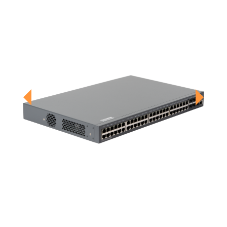
Previous
Next