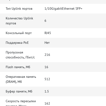
Тип Uplink портов
1/10GigabitEthernet SFP+
Количество Uplink
6
портов
Консольный порт
RJ45
Поддержка PoE
Нет
Пропускная
216
способность, Гбит/с
Flash память, Мб
16
Оперативная память
512
(DRAM), Мб
Буфер памяти, Мб
1.5
Скорость пересылки
162
пакетов, Mpps