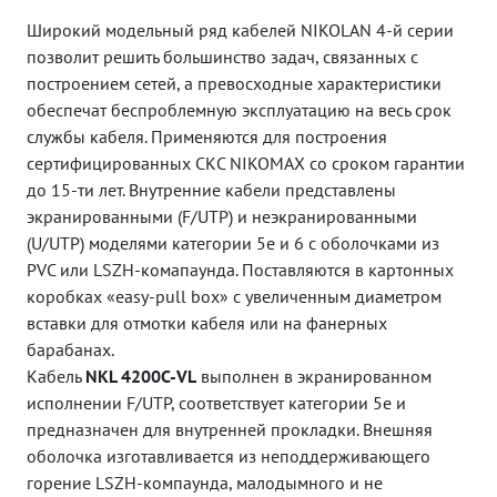
Широкий модельный ряд кабелей NIKOLAN 4-й серии
позволит решить большинство задач, связанных с
построением сетей, а превосходные характеристики
обеспечат беспроблемную эксплуатацию на весь срок
службы кабеля. Применяются для построения
сертифицированных СКС NIKOMAX со сроком гарантии
до 15-ти лет. Внутренние кабели представлены
экранированными (F/UTP) и неэкранированными
(U/UTP) моделями категории 5е и 6 с оболочками из
PVC или LSZH-комапаунда. Поставляются в картонных
коробках «easy-pull box» с увеличенным диаметром
вставки для отмотки кабеля или на фанерных
барабанах.
Кабель
NKL 4200C-VL
выполнен в экранированном
исполнении F/UTP, соответствует категории 5e и
предназначен для внутренней прокладки. Внешняя
оболочка изготавливается из неподдерживающего
горение LSZH-компаунда, малодымного и не