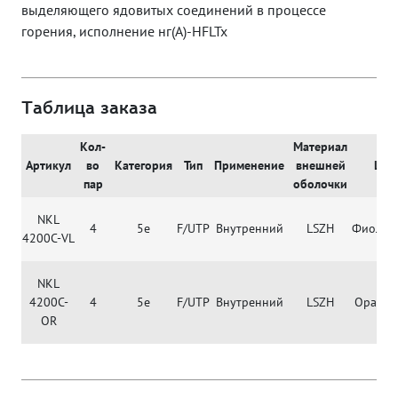
выделяющего ядовитых соединений в процессе
горения, исполнение нг(A)-HFLTx
Таблица заказа
Кол-
Материал
Артикул
во
Категория
Тип
Применение
внешней
Цве
пар
оболочки
NKL
4
5e
F/UTP
Внутренний
LSZH
Фиолет
4200C-VL
NKL
4200C-
4
5e
F/UTP
Внутренний
LSZH
Оранже
OR