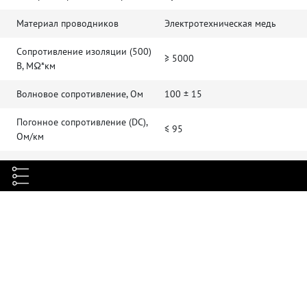
Материал проводников
Электротехническая медь
Сопротивление изоляции (500)
≥ 5000
В, MΩ*км
Волновое сопротивление, Ом
100 ± 15
Погонное сопротивление (DC),
≤ 95
Ом/км
Диапазон частот, МГц
1-100
Номинальное напряжение (В)
50
Скорость распространения
0,69 ± 0,1
сигнала (NVP)
Электрическая прочность
1
диэлектрика, кВ/мин
Емкостная асимметрия, пФ/км
≤ 1600