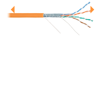
Previous
Next