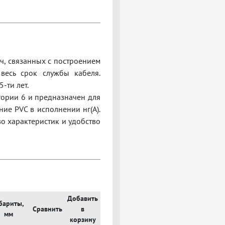
, связанных с построением
весь срок службы кабеля.
-ти лет.
гории 6
и
предназначен для
ие PVC в исполнении нг(A)
.
во характеристик и удобство
Добавить
бариты,
Сравнить
в
мм
корзину