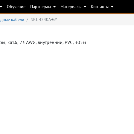
Обучение
Партнерам
Материалы
Контакты
дные кабели
NKL 4240A-GY
ы, кат.6, 23 AWG, внутренний, PVC, 305м