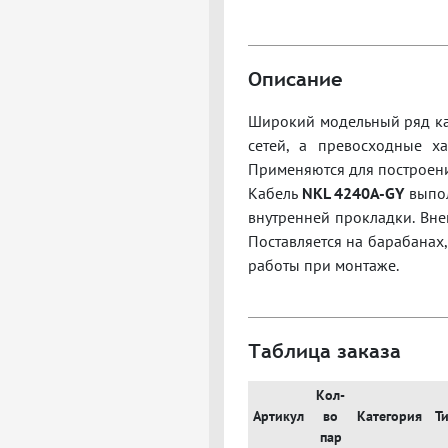
Описание
Широкий модельный ряд каб
сетей, а превосходные х
Применяются для построени
Кабель
NKL 4240A-GY
выпол
внутренней прокладки.
Вне
П
оставляется на барабанах
работы при монтаже.
Таблица заказа
Кол-
Артикул
во
Категория
Т
пар