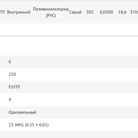
Поливинилхлорид
UTP
Внутренний
Серый
305
0,0300
18,6
370
(PVC)
6
250
F/UTP
4
Одножильный
G
23 AWG (0,55 ± 0,01)