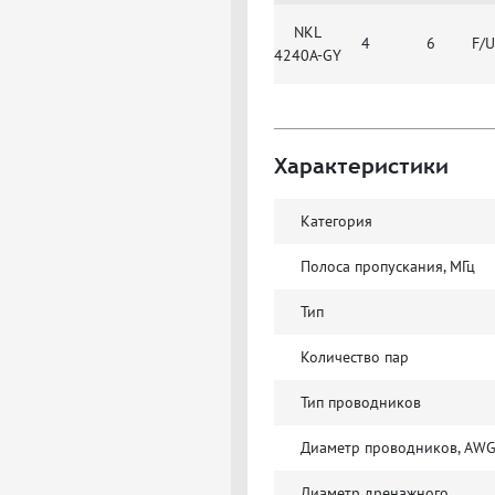
NKL
4
6
F/
4240A-GY
Характеристики
Категория
Полоса пропускания, МГц
Тип
Количество пар
Тип проводников
Диаметр проводников, AW
Диаметр дренажного