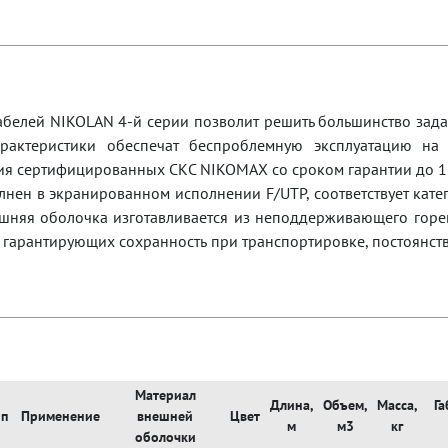
елей NIKOLAN 4-й серии позволит решить большинство задач
арактеристики обеспечат беспроблемную эксплуатацию на 
я сертифицированных СКС NIKOMAX со сроком гарантии до 15
нен в экранированном исполнении F/UTP, соответствует кате
шняя оболочка изготавливается из неподдерживающего горен
, гарантирующих сохранность при транспортировке, постоянст
Материал
Длина,
Объем,
Масса,
Га
ип
Применение
внешней
Цвет
м
м3
кг
оболочки