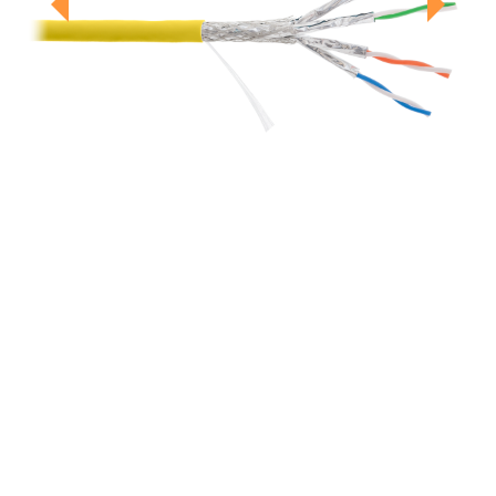
Previous
Next