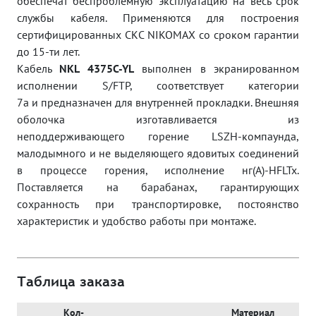
обеспечат беспроблемную эксплуатацию на весь срок
службы кабеля. Применяются для построения
сертифицированных СКС NIKOMAX со сроком гарантии
до 15-ти лет.
Кабель
NKL 4375C-YL
выполнен в экранированном
исполнении S/FTP, соответствует категории
7а
и
предназначен для внутренней прокладки. Внешняя
оболочка изготавливается из
неподдерживающего
горение LSZH-компаунда,
малодымного и не выделяющего ядовитых соединений
в процессе горения,
исполнение нг(A)-HFLTx.
П
оставляется на барабанах, гарантирующих
сохранность при транспортировке, постоянство
характеристик и удобство работы при монтаже.
Таблица заказа
Кол-
Материал