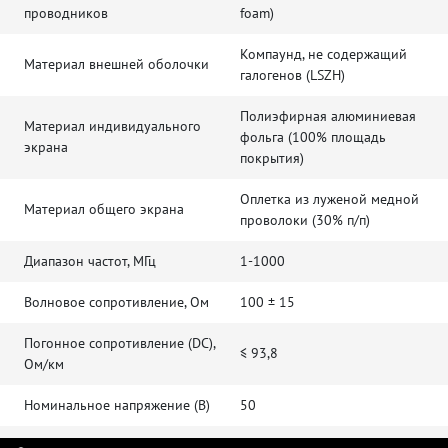
проводников
foam)
Компаунд, не содержащий
Материал внешней оболочки
галогенов (LSZH)
Полиэфирная алюминиевая
Материал индивидуального
фольга (100% площадь
экрана
покрытия)
Оплетка из луженой медной
Материал общего экрана
проволоки (30% п/п)
Диапазон частот, МГц
1-1000
Волновое сопротивление, Ом
100 ± 15
Погонное сопротивление (DC),
≤ 93,8
Ом/км
Номинальное напряжение (В)
50
Скорость распространения