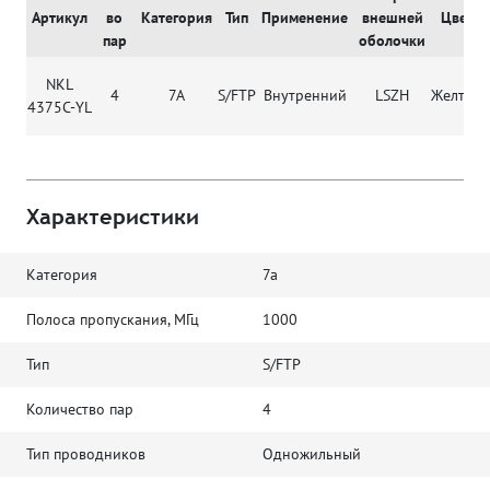
Артикул
во
Категория
Тип
Применение
внешней
Цвет
пар
оболочки
NKL
4
7A
S/FTP
Внутренний
LSZH
Желтый
4375C-YL
Характеристики
Категория
7a
Полоса пропускания, МГц
1000
Тип
S/FTP
Количество пар
4
Тип проводников
Одножильный