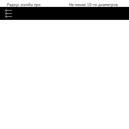
Радиус изгиба при
Не менее 10-ти диаметров
эксплуатации
кабеля
Допустимое растягивающее
Не более 100
усилие, H
Волновое сопротивление, Ом
100 ± 15
Скорость распространения
0,69 ± 0,1
сигнала (NVP)
Погонное сопротивление (DC),
≤ 95
Ом/км
Длина, м
305
ГОСТ Р 54429, ISO/IEC 11801,
Соответствие стандартам
EN 50173 и TIA/EIA-568
10BASE-T, 100BASE-TX,
100BASE-T4, ATM-25, ATM-51,
Поддерживаемые приложения