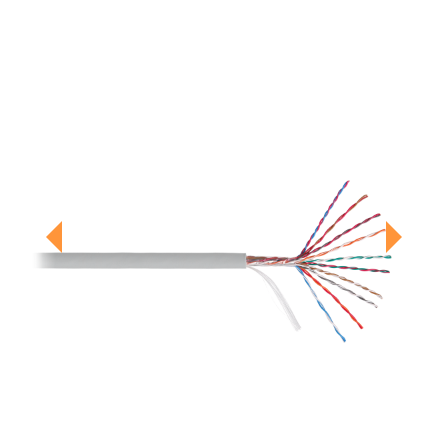
Previous
Next