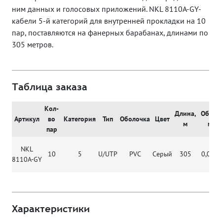
ним данных и голосовых приложений. NKL 8110A-GY-
кабели 5-й категорий для внутренней прокладки на 10
пар, поставляются на фанерных барабанах, длинами по
305 метров.
Таблица заказа
Кол-
Длина,
Объем
Артикул
во
Категория
Тип
Оболочка
Цвет
м
м3
пар
NKL
10
5
U/UTP
PVC
Серый
305
0,047
8110A-GY
Характеристики