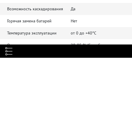
Возможность каскадирования
Да
Горячая замена батарей
Нет
Температура эксплуатации
от 0 до +40°C
Относительная влажность при
20-95 % (без образования
эксплуатации
конденсата)
Класс защиты
IP20
Форм-фактор
Rack 19"
Материал корпуса
Металл
Высота, U
2
Габариты изделия (ШхГхВ), мм
440x595x86
Вес, кг
41