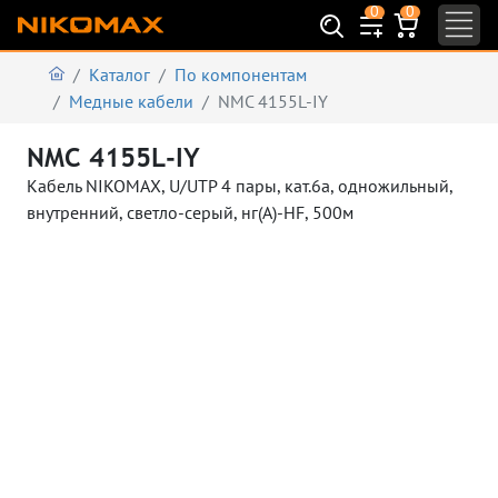
0
0
Каталог
По компонентам
Медные кабели
NMC 4155L-IY
NMC 4155L-IY
Кабель NIKOMAX, U/UTP 4 пары, кат.6a, одножильный,
внутренний, светло-серый, нг(А)-HF, 500м