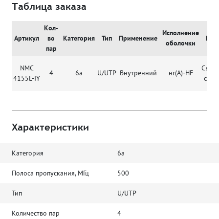
Таблица заказа
Кол-
Исполнение
Артикул
во
Категория
Тип
Применение
Цве
оболочки
пар
NMC
Светл
4
6а
U/UTP
Внутренний
нг(А)-HF
4155L-IY
серы
Характеристики
Категория
6а
Полоса пропускания, МГц
500
Тип
U/UTP
Количество пар
4