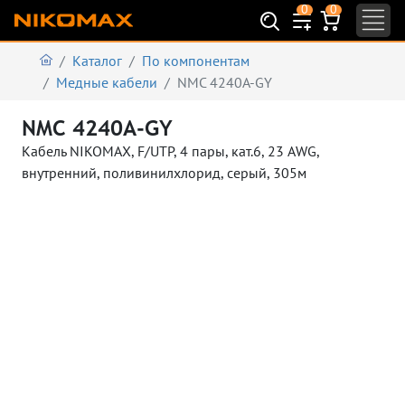
0
0
Каталог
По компонентам
Медные кабели
NMC 4240A-GY
NMC 4240A-GY
Кабель NIKOMAX, F/UTP, 4 пары, кат.6, 23 AWG,
внутренний, поливинилхлорид, серый, 305м