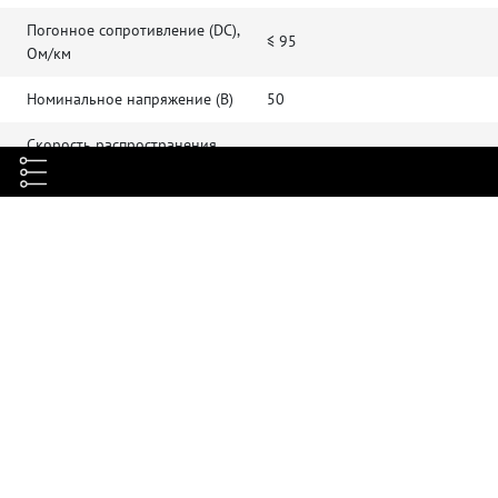
Погонное сопротивление (DC),
≤ 95
Ом/км
Номинальное напряжение (В)
50
Скорость распространения
0,67 ± 0,1
сигнала (NVP)
Сопротивление изоляции (500)
≥ 5000
В, MΩ*км
Электрическая прочность
1
диэлектрика, кВ/мин
Емкостная асимметрия, пФ/км
≤ 1600
Взаимная емкость, нФ/км
≤ 56
Омическая асимметрия
≤ 5%
Затухание сигнала, дБ
≥ 33