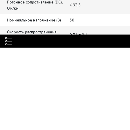
Погонное сопротивление (DC),
≤ 93,8
Ом/км
Номинальное напряжение (В)
50
Скорость распространения
0,74 ± 0,1
сигнала (NVP)
Сопротивление изоляции (500)
≥ 5000
В, MΩ*км
Электрическая прочность
1
диэлектрика, кВ/мин
Емкостная асимметрия, пФ/км
≤ 1600
Взаимная емкость, нФ/км
≤ 56
Омическая асимметрия
≤ 2%
Затухание сигнала, дБ
≥ 61,9