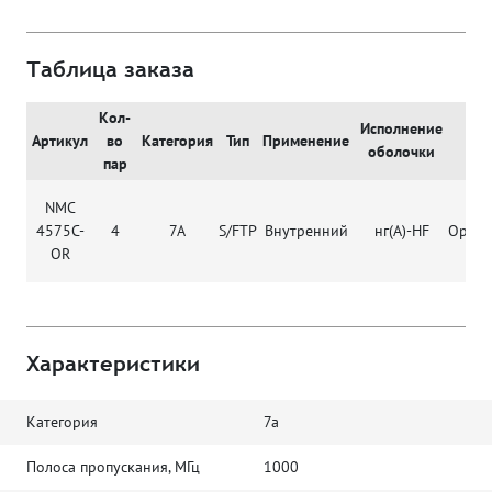
Таблица заказа
Кол-
Исполнение
Артикул
во
Категория
Тип
Применение
Цв
оболочки
пар
NMC
4575C-
4
7A
S/FTP
Внутренний
нг(А)-HF
Оран
OR
Характеристики
Категория
7a
Полоса пропускания, МГц
1000