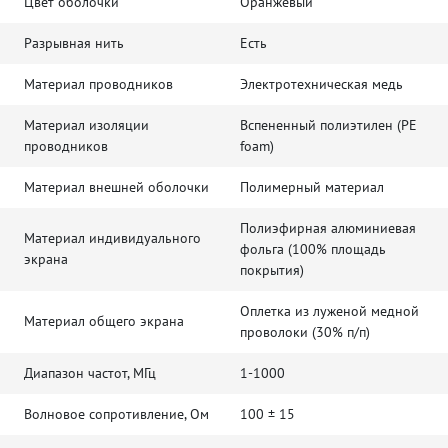
Цвет оболочки
Оранжевый
Разрывная нить
Есть
Материал проводников
Электротехническая медь
Материал изоляции
Вспененный полиэтилен (PE
проводников
foam)
Материал внешней оболочки
Полимерный материал
Полиэфирная алюминиевая
Материал индивидуального
фольга (100% площадь
экрана
покрытия)
Оплетка из луженой медной
Материал общего экрана
проволоки (30% п/п)
Диапазон частот, МГц
1-1000
Волновое сопротивление, Ом
100 ± 15