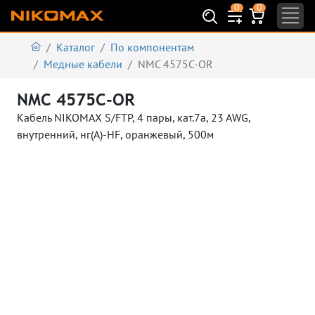
0
0
Каталог
По компонентам
Медные кабели
NMC 4575C-OR
NMC 4575C-OR
Кабель NIKOMAX S/FTP, 4 пары, кат.7a, 23 AWG,
внутренний, нг(А)-HF, оранжевый, 500м