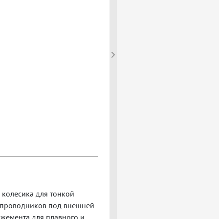
 колесика для тонкой
ю проводников под внешней
жемента для плавного и