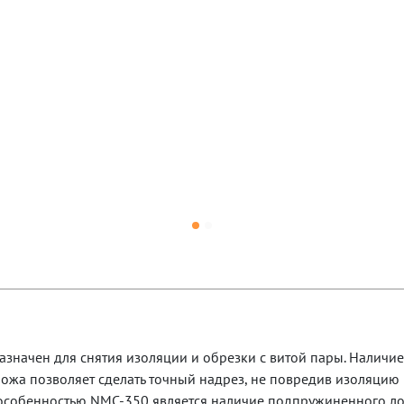
значен для снятия изоляции и обрезки с витой пары. Наличие
ожа позволяет сделать точный надрез, не повредив изоляци
особенностью NMC-350 является наличие подпружиненного ло