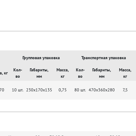
Групповая упаковка
Транспортная упаковка
Кол-
Габариты,
Масса,
Кол-
Габариты,
Масса,
, кг
во
мм
кг
во
мм
кг
70
10 шт.
230x170x135
0,75
80 шт.
470x360x280
7,5