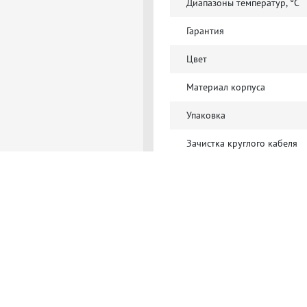
Диапазоны температур, °C
Гарантия
Цвет
Материал корпуса
Упаковка
Зачистка круглого кабеля
Регулировка хода ножа
Зачистка плоского кабеля
Обрезка кабеля
Комплектация