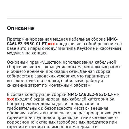
Описание
Претерминированная медная кабельная сборка
NMC-
CA6UE2-955C-CJ-FT-
xxx
представляет собой решение на
базе витой пары с модулями типа Keystone и кассетным
модулем на концах.
Основным преимуществом использования кабельной
сборки является сокращение объема монтажных работ
и общего времени прокладки сети. Данная сборка
собирается в заводских условиях, что гарантирует
высокое качество сборки, стабильную работу и
снижение затрат по монтажным работам.
В состав конструкции сборки
NMC-CA6UE2-955C-CJ-FT-
xxx
входят 6 экранированных кабелей категории 6a.
Сборка рекомендована для использования в
требовательных к безопасности местах - внешняя
оболочка кабеля выполнена из не распространяющего
горение при групповой прокладке и не выделяющего
коррозионно-активных газообразных продуктов при
горении и тлении полимерного материала в