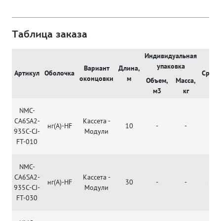
Таблица заказа
Индивидуальная
упаковка
Вариант
Длина,
Артикул
Оболочка
Сравн
оконцовки
м
Объем,
Масса,
м3
кг
NMC-
CA6SA2-
Кассета -
нг(А)-HF
10
-
-
935C-CJ-
Модули
FT-010
NMC-
CA6SA2-
Кассета -
нг(А)-HF
30
-
-
935C-CJ-
Модули
FT-030