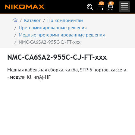
0
0
Каталог
По компонентам
Претерминированные решения
Медные претерминированные решения
NMC-CA6SA2-955C-CJ-FT-xxx
NMC-CA6SA2-955C-CJ-FT-xxx
Медная кабельная сборка, кат.6а, STP, 6 портов, кассета
- модули KJ, нг(А)-HF