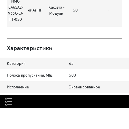
NMC-
CA6SA2-
Кассета -
нг(А)-HF
50
-
-
935C-CJ-
Модули
FT-050
Характеристики
Категория
6а
Полоса пропускания, МГц
500
Исполнение
Экранированное
Вариант оконцовки
Кассета - Модули
Тип и число портов
6 x RJ45 - 6 x RJ45
Тип проводников
Одножильный