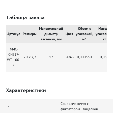
Таблица заказа
Максимальный
Объем с
Масса с
Артикул
Размеры
диаметр
Цвет
упаковкой,
упаковкой
застежки, мм
м3
кг
NMC-
CHS17-
70 х 7,9
17
Белый
0,000550
0,050
WT-100-
K
Характеристики
Самоклеющееся с
Тип
фиксатором - защелкой