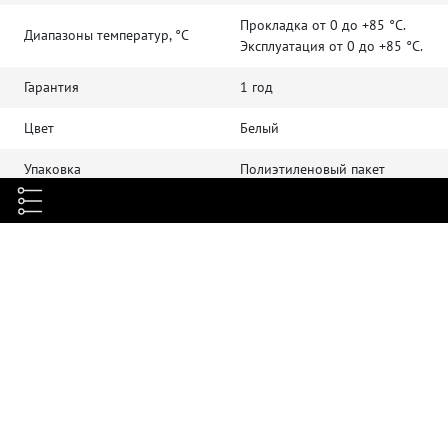
Прокладка от 0 до +85 °С.
Диапазоны температур, °C
Эксплуатация от 0 до +85 °С.
Гарантия
1 год
Цвет
Белый
Упаковка
Полиэтиленовый пакет
Материалы
Нейлон РА66
Размеры (ДхШ), мм
70 х 7,9
Количество
100 шт/упаковка
Максимальный диаметр
17 мм
застежки