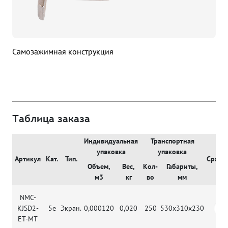
Самозажимная конструкция
Таблица заказа
Индивидуальная
Транспортная
упаковка
упаковка
Артикул
Кат.
Тип.
Сравн
Объем,
Вес,
Кол-
Габариты,
м3
кг
во
мм
NMC-
KJSD2-
5e
Экран.
0,000120
0,020
250
530x310x230
ET-MT