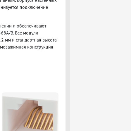
панели, корпуса настенных
анизуется подключение
нении и обеспечивают
568A/B. Все модули
2 мм и стандартная высота
Самозажимная конструкция