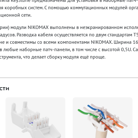
ипа KeyStone предназначены для установки в наборные патч-
для коробных систем. С помощью коммутационных модулей орг
ционной сети.
серии) модули NIKOMAX выполнены в неэкранированном испол
радусов. Разводка кабеля осуществляется по двум стандартам T
е и совместимы со всеми компонентами NIKOMAX. Ширина 16.
 в любые наборные патч-панели, в том числе с высотой 0,5U. 
струмента, что делает сборку модуля ещё проще.
сти