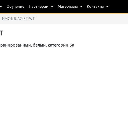
Обучение
Партнерам
Материалы
Контакты
NMC-KJUA2-ET-WT
T
ранированный, белый, категории 6a