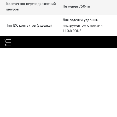
Количество переподключений
Не менее 750-ти
шнуров
Для заделки ударным
Тип IDC контактов (заделка)
инструментом с ножами
110/KRONE
Схема разводки
T568A/B
Материал IDC контактов
Фосфористая бронза
Высокопрочный, негорючий,
Материал пластика
соответствует UL94V-0
Наборные патч-панели,
корпуса настенных розеток,
Монтаж
лицевые вставки для
коробных систем
Корпус – белый, зона IDC и
Цвет
крышка – черные