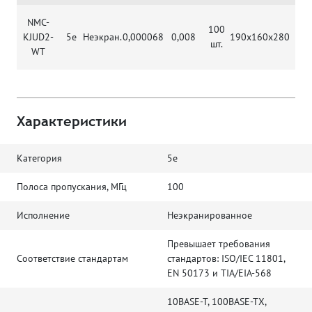
NMC-
100
KJUD2-
5e
Неэкран.
0,000068
0,008
190х160х280
1,0
шт.
WT
Характеристики
Категория
5e
Полоса пропускания, МГц
100
Исполнение
Неэкранированное
Превышает требования
Соответствие стандартам
стандартов: ISO/IEC 11801,
EN 50173 и TIA/EIA-568
10BASE-T, 100BASE-TX,