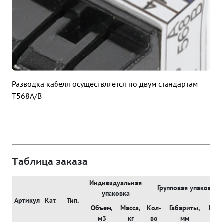
Разводка кабеля осуществляется по двум стандартам
T568A/B
Таблица заказа
Индивидуальная
Групповая упаковка
упаковка
Артикул
Кат.
Тип.
Объем,
Масса,
Кол-
Габариты,
Мас
м3
кг
во
мм
кг