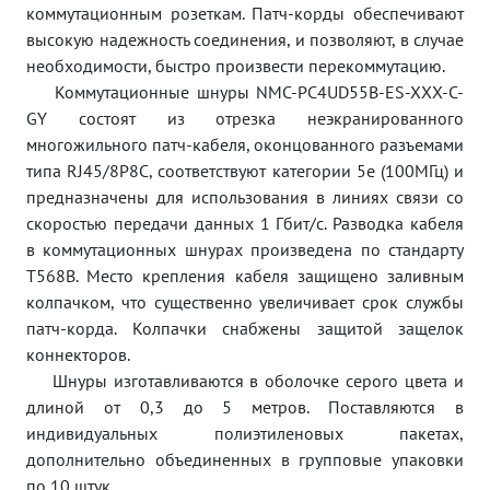
коммутационным розеткам. Патч-корды обеспечивают
высокую надежность соединения, и позволяют, в случае
необходимости, быстро произвести перекоммутацию.
Коммутационные шнуры NMC-PC4UD55B-ES-XXX-C-
GY состоят из отрезка неэкранированного
многожильного патч-кабеля, оконцованного разъемами
типа RJ45/8P8C, соответствуют категории 5e (100МГц) и
предназначены для использования в линиях связи со
скоростью передачи данных 1 Гбит/с. Разводка кабеля
в коммутационных шнурах произведена по стандарту
T568B. Место крепления кабеля защищено заливным
колпачком, что существенно увеличивает срок службы
патч-корда. Колпачки снабжены защитой защелок
коннекторов.
Шнуры изготавливаются в оболочке серого цвета и
длиной от 0,3 до 5 метров. Поставляются в
индивидуальных полиэтиленовых пакетах,
дополнительно объединенных в групповые упаковки
по 10 штук.