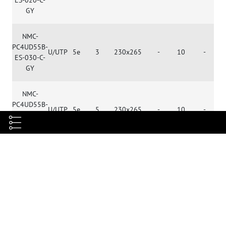
GY
NMC-
PC4UD55B-
U/UTP
5e
3
230x265
-
10
-
ES-030-C-
GY
NMC-
PC4UD55B-
U/UTP
5e
5
230x265
-
10
-
ES-050-C-
GY
Характеристики
Категория
5e
Полоса пропускания, МГц
100