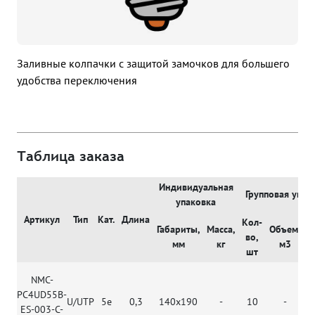
Заливные колпачки с защитой замочков для большего
удобства переключения
Таблица заказа
Индивидуальная
Групповая упак
упаковка
Артикул
Тип
Кат.
Длина
Кол-
Габариты,
Масса,
Объем,
М
во,
мм
кг
м3
шт
NMC-
PC4UD55B-
U/UTP
5e
0,3
140x190
-
10
-
ES-003-C-