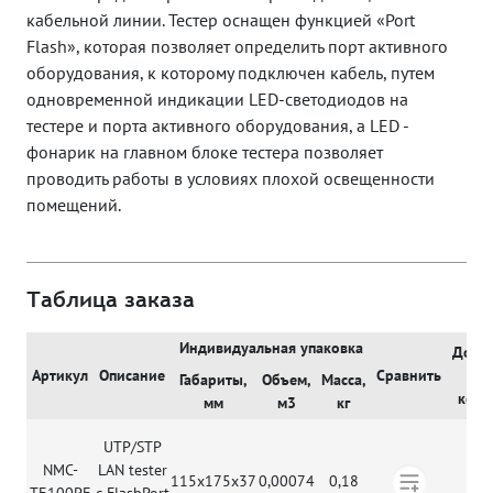
кабельной линии. Тестер оснащен функцией «Port
Flash», которая позволяет определить порт активного
оборудования, к которому подключен кабель, путем
одновременной индикации LED-светодиодов на
тестере и порта активного оборудования, а LED -
фонарик на главном блоке тестера позволяет
проводить работы в условиях плохой освещенности
помещений.
Таблица заказа
Индивидуальная упаковка
Доба
Артикул
Описание
Сравнить
в
Габариты,
Объем,
Масса,
корз
мм
м3
кг
UTP/STP
NMC-
LAN tester
115х175х37
0,00074
0,18
TE100PF
с FlashPort