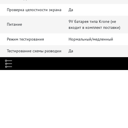
Проверка целостности экрана
Да
9V батарея типа Krone (не
Питание
входит в комплект поставки)
Режим тестирования
Нормальный/медленный
Тестирование схемы разводки
Да
Обнаружение обрыва
Да
Обнаружение короткого
Да
замыкания
Идентификация порта
Да, "Port Flash"
активного оборудования
Фонарь
Белый LED
Максимальная длина
300 м
тестируемого кабеля