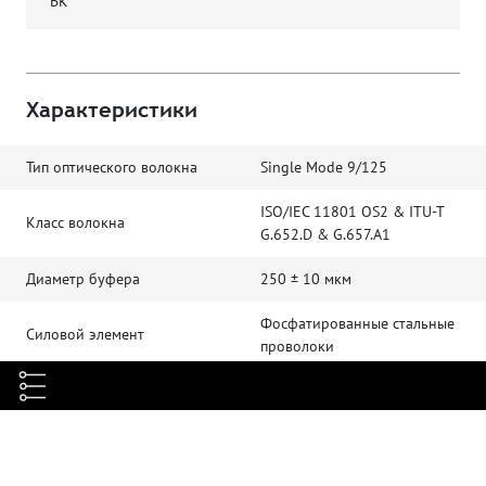
BK
Характеристики
Тип оптического волокна
Single Mode 9/125
ISO/IEC 11801 OS2 & ITU-T
Класс волокна
G.652.D & G.657.A1
Диаметр буфера
250 ± 10 мкм
Фосфатированные стальные
Силовой элемент
проволоки
Материал внешней оболочки
Полимерный материал
Для внешней и внутренней
Применение
прокладки