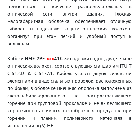
применяться в качестве распределительных в
оптической сети внутри здания. Плоская
малогабаритная оболочка обеспечивает отличную
гибкость и надежную защиту оптических волокон,
организуя при этом легкий и удобный доступ к
волокнам.
Кабели
NMF-2PF-
xxx
A1С-zz
содержит одно, два, четыре
оптических волокон, соответ
ствующих стандартам ITU-T
G.652.D & G.657.A1. Кабель усилен двумя силовыми
элементами в виде стальных
проволок, расположенных
по бокам, в оболочке Внешняя оболочка выполнена из
светостабилизированного
не распространяющего
горение при групповой прокладке и не выделяющего
коррозионно-активных газо
образных продуктов при
горении и тлении, полимерного материала в
исполнении нг(A)-HF.