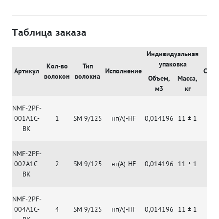
Таблица заказа
Индивидуальная
упаковка
Кол-во
Тип
Артикул
Исполнение
Срав
волокон
волокна
Объем,
Масса,
м3
кг
NMF-2PF-
001A1C-
1
SM 9/125
нг(А)-HF
0,014196
11 ± 1
BK
NMF-2PF-
002A1C-
2
SM 9/125
нг(А)-HF
0,014196
11 ± 1
BK
NMF-2PF-
004A1C-
4
SM 9/125
нг(А)-HF
0,014196
11 ± 1