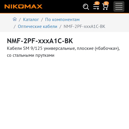
0
0
Каталог
По компонентам
Оптические кабели
NMF-2PF-xxxA1C-BK
NMF-2PF-xxxA1C-BK
Кабели SM 9/125 универсальные, плоские («бабочка»),
со стальными прутками