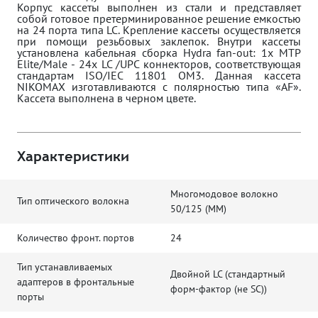
Корпус кассеты выполнен из стали и представляет
собой готовое претерминированное решение емкостью
на 24 порта типа LC. Крепление кассеты осуществляется
при помощи резьбовых заклепок. Внутри кассеты
установлена кабельная сборка Hydra fan-out: 1х MTP
Elite/Male - 24х LC /UPC коннекторов, соответствующая
стандартам ISO/IEC 11801 OM3. Данная кассета
NIKOMAX изготавливаются с полярностью типа «АF».
Кассета выполнена в черном цвете.
Характеристики
Многомодовое волокно
Тип оптического волокна
50/125 (MM)
Количество фронт. портов
24
Тип устанавливаемых
Двойной LC (стандартный
адаптеров в фронтальные
форм-фактор (не SC))
порты