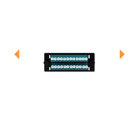
Previous
Next