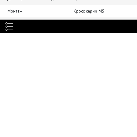
Монтаж
Кросс серии MS
Цвет
Черный
Материал
Сталь
Материал оболочки шнуров
Полимерный материал
Хранение от -40 до +70 °C.
Монтаж От 0 до +50 °C.
Диапазоны температур, °C
Эксплуатация от -10 до +60
°C
Гарантия
1 год
Тип упаковки
Картонная коробка
Габариты, мм
87,5 х 117 х 36,5