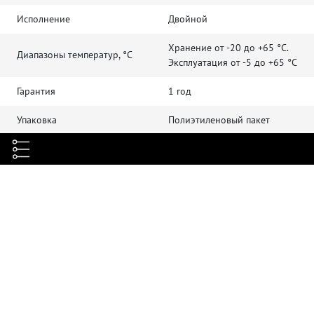
Исполнение
Двойной
Хранение от -20 до +65 °C.
Диапазоны температур, °C
Эксплуатация от -5 до +65 °C
Гарантия
1 год
Упаковка
Полиэтиленовый пакет
Тип оптического волокна
Многомодовое 50/125 (MM)
Класс волокна
OM4
Тип коммутационного шнура
Переходной
Коннекторы / полировка
LC/UPC - LC/UPC
Диаметр внешней оболочки,
2
мм
Цвет внешней оболочки
Маджента