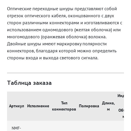
Оптические переходные шнуры представляют собой
отрезок оптического кабеля, оконцованного с двух
сторон различными коннекторами и изготавливаются с
использованием одномодового (желтая оболочка) или
многомодового (оранжевая оболочка) волокна.
Двойные шнуры имеют маркировку полярности
коннекторов, благодаря которой можно определить
стороны входа и выхода светового сигнала.
Таблица заказа
Индиви
упа
Тип
Длина,
Артикул
Исполнение
Полировка
коннекторов
м
Объем
м3
NMF-