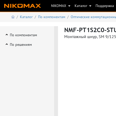
NIKOMAX
Каталог
Поддержка
Каталог
По компонентам
Оптические коммутационн
NMF-PT1S2C0-STU
По компонентам
Монтажный шнур, SM 9/125,
По решениям