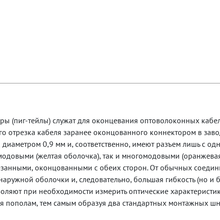
ы (пиг-тейлы) служат для оконцевания оптоволоконных кабе
го отрезка кабеля заранее оконцованного коннектором в заво
 диаметром 0,9 мм и, соответственно, имеют разъем лишь с о
модовыми (желтая оболочка), так и многомодовыми (оранжева
езанными, оконцованными с обеих сторон. От обычных соеди
аружной оболочки и, следовательно, большая гибкость (но и б
ляют при необходимости измерить оптические характеристик
я пополам, тем самым образуя два стандартных монтажных шн