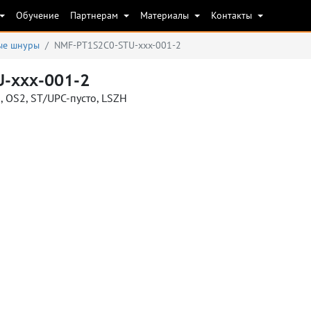
Обучение
Партнерам
Материалы
Контакты
ые шнуры
NMF-PT1S2C0-STU-xxx-001-2
-xxx-001-2
 OS2, ST/UPC-пусто, LSZH