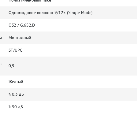
Полиэтиленовый пакет
Одномодовое волокно 9/125 (Single Mode)
OS2 / G.652.D
а
Монтажный
ST/UPC
,
0,9
Желтый
≤ 0,3 дБ
≥ 50 дБ