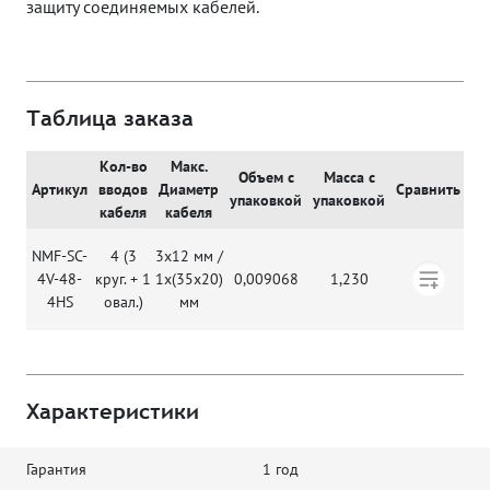
защиту соединяемых кабелей.
Таблица заказа
Кол-во
Макс.
До
Объем с
Масса с
Артикул
вводов
Диаметр
Сравнить
упаковкой
упаковкой
кабеля
кабеля
к
NMF-SC-
4 (3
3х12 мм /
4V-48-
круг. + 1
1x(35x20)
0,009068
1,230
4HS
овал.)
мм
Характеристики
Гарантия
1 год