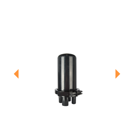
Previous
Next