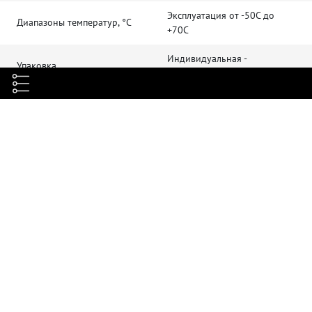
Эксплуатация от -50С до
Диапазоны температур, °C
+70С
Индивидуальная -
Упаковка
Картонная коробка
Степень защиты
IP68
Размеры (ДхШ), мм
288хØ178 мм
Максимальный диаметр кабеля,
3х12 мм / 1x(35x20) мм
мм
Масса
1,6 кг
Максимальное кол-во сростков
48
Кол-во кабельных вводов
4 (3 круг. + 1 овал.)