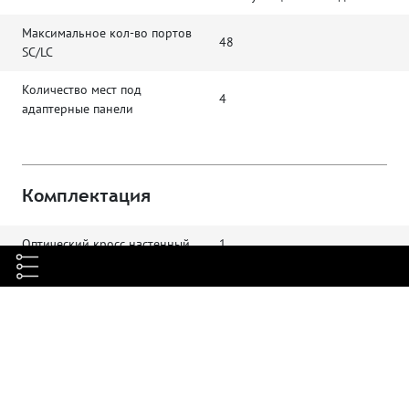
Максимальное кол-во портов
48
SC/LC
Количество мест под
4
адаптерные панели
Комплектация
Оптический кросс настенный
1
Сплайс-касета
2
Заглушка для кабельных
4
вводов
Термоусаживаемые гильзы
48
(КДЗС)