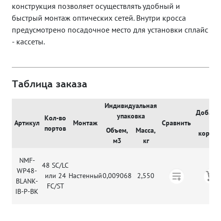
конструкция позволяет осуществлять удобный и
быстрый монтаж оптических сетей. Внутри кросса
предусмотрено посадочное место для установки сплайс
- кассеты.
Таблица заказа
Индивидуальная
Добави
упаковка
Кол-во
Артикул
Монтаж
Сравнить
в
портов
Объем,
Масса,
корзин
м3
кг
NMF-
48 SC/LC
WP48-
или 24
Настенный
0,009068
2,550
BLANK-
FC/ST
IB-P-BK