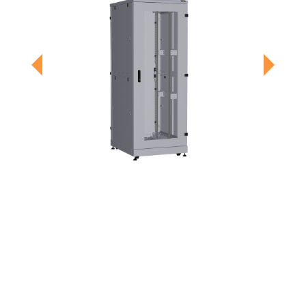
Previous
Next