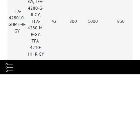
GY, TFA-
4280-G-
TFA-
R-GY,
428010-
TFA-
42
800
1000
830
GHMH-R-
4280-M-
GY
R-GY,
TFA-
4210-
HH-R-GY
Характеристики
Габариты, мм
В2114хШ800хГ1000
Полезная глубина, мм
937
Максимальная нагрузка, кг
1500