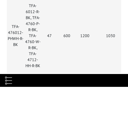
TFA-
6012-R-
BK, TFA-
4760-P-
TFA-
R-BK,
476012-
TFA-
47
600
1200
1030
PHWH-R-
4760-W-
BK
R-BK,
TFA-
4712-
HH-R-BK
Характеристики
Габариты, мм
В2336хШ600хГ1200
Полезная глубина, мм
1137