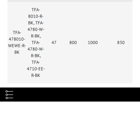
TFA-
8010-R-
BK, TFA-
4780-W-
TFA-
R-BK,
478010-
TFA-
47
800
1000
830
WEWE-R-
4780-W-
BK
R-BK,
TFA-
4710-EE-
R-BK
Характеристики
Габариты, мм
В2336хШ800хГ1000
Полезная глубина, мм
937