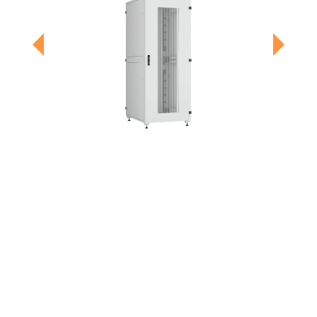
Previous
Next