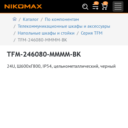
0
0
Каталог
По компонентам
Телекоммуникационные шкафы и аксеcсуары
Напольные шкафы и стойки
Серия TFM
TFM-246080-MMMM-BK
TFM-246080-MMMM-BK
24U, Ш600хГ800, IP54, цельнометаллический, черный