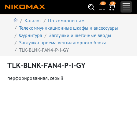
0
0
Каталог
По компонентам
Телекоммуникационные шкафы и аксеcсуары
Фурнитура
Заглушки и щёточные вводы
Заглушка проема вентиляторного блока
TLK-BLNK-FAN4-P-I-GY
TLK-BLNK-FAN4-P-I-GY
перфорированная
, серый