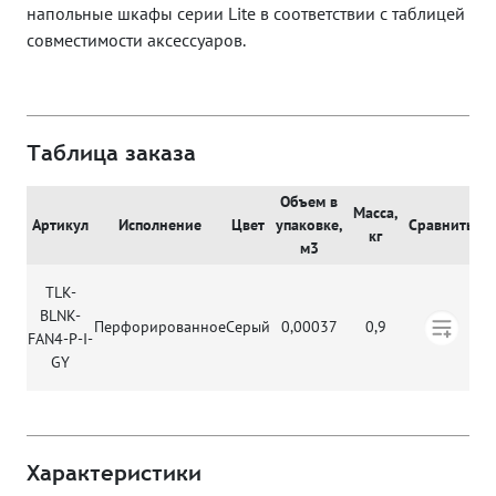
напольные шкафы серии Lite в соответствии с таблицей
совместимости аксессуаров.
Таблица заказа
Объем в
Д
Масса,
Артикул
Исполнение
Цвет
упаковке,
Сравнить
кг
м3
TLK-
BLNK-
Перфорированное
Серый
0,00037
0,9
FAN4-P-I-
GY
Характеристики