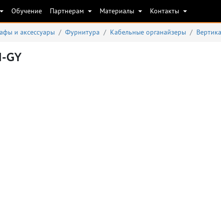
Обучение
Партнерам
Материалы
Контакты
афы и аксеcсуары
Фурнитура
Кабельные органайзеры
Вертик
I-GY