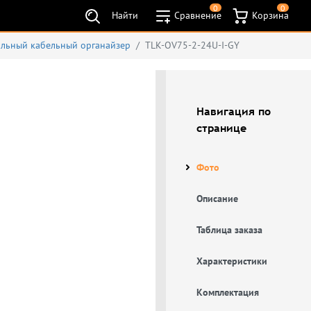
0
0
Найти
Сравнение
Корзина
альный кабельный органайзер
TLK-OV75-2-24U-I-GY
Навигация по
странице
Фото
Описание
Таблица заказа
Характеристики
Комплектация