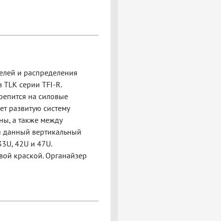
елей и распределения
TLK серии TFI-R.
репится на силовые
т развитую систему
ны, а также между
я данный вертикальный
3U, 42U и 47U.
ой краской. Органайзер