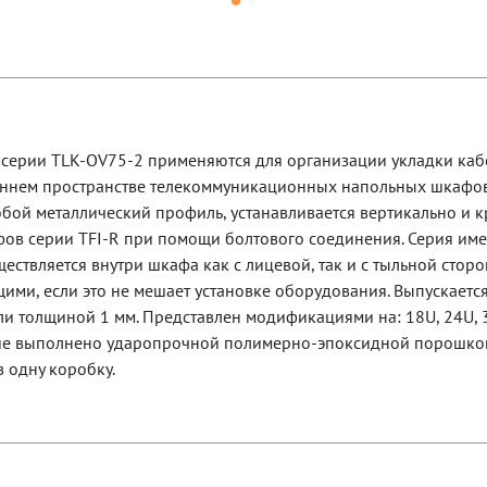
серии TLK-OV75-2 применяются для организации укладки каб
еннем пространстве телекоммуникационных напольных шкафов 
обой металлический профиль, устанавливается вертикально и к
в серии TFI-R при помощи болтового соединения. Серия имее
ествляется внутри шкафа как с лицевой, так и с тыльной сторо
ми, если это не мешает установке оборудования. Выпускаетс
ли толщиной 1 мм. Представлен модификациями на: 18U, 24U, 3
е выполнено ударопрочной полимерно-эпоксидной порошков
 одну коробку.