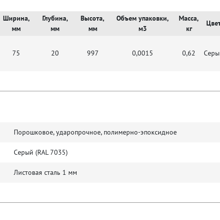
Ширина,
Глубина,
Высота,
Объем упаковки,
Масса,
Цве
мм
мм
мм
м3
кг
75
20
997
0,0015
0,62
Серы
Порошковое, ударопрочное, полимерно-эпоксидное
Серый (RAL 7035)
Листовая сталь 1 мм