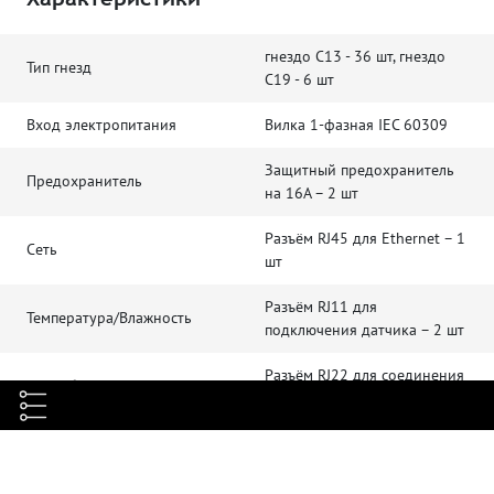
гнездо С13 - 36 шт, гнездо
Тип гнезд
С19 - 6 шт
Вход электропитания
Вилка 1-фазная IEC 60309
Защитный предохранитель
Предохранитель
на 16A – 2 шт
Разъём RJ45 для Ethernet – 1
Сеть
шт
Разъём RJ11 для
Температура/Влажность
подключения датчика – 2 шт
Разъём RJ22 для соединения
PDU объединение
PDU – 2 шт
Монохромный OLED
PDU идентификация
дисплей