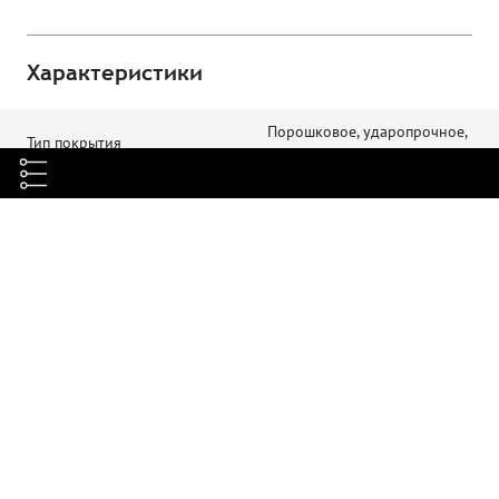
Характеристики
Порошковое, ударопрочное,
Тип покрытия
полимерно-эпоксидное
Несущая конструкция
Листовая сталь 2 мм
Цвет покрытия
Черный (RAL 9005)
Напряжение питания, В
220, 50Гц
Разъем для шнура питания
IEC-60320 C14
Количество вентиляторов, шт
6
Производительность
990 м3/ч
Частота вращения вентилятора,
2850 об/мин
об/мин