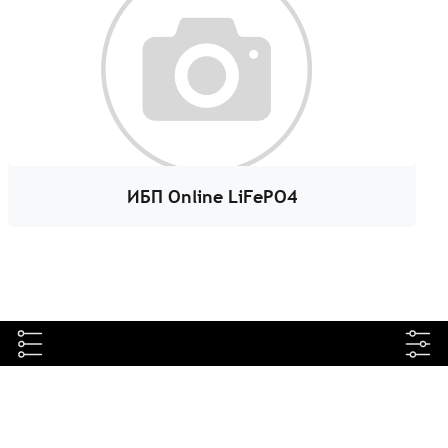
ИБП Online LiFePO4
8 800 333-54-86
info@nikomax.ru