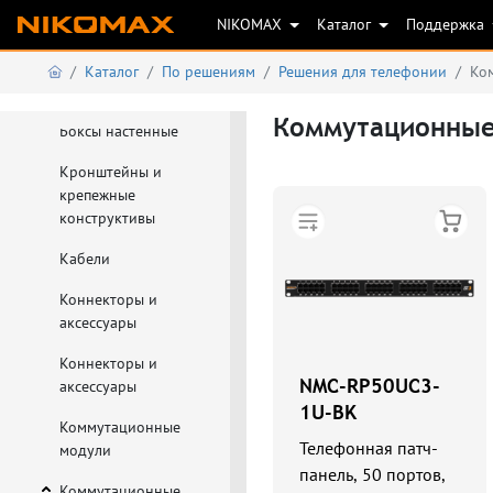
организация
NIKOMAX
Каталог
Поддержка
кабельных линий
Решения для
Каталог
По решениям
Решения для телефонии
Ко
телефонии
Коммутационные
Боксы настенные
Кронштейны и
крепежные
конструктивы
Кабели
Коннекторы и
аксессуары
Коннекторы и
NMC-RP50UC3-
аксессуары
1U-BK
Коммутационные
Телефонная патч-
модули
панель, 50 портов,
Коммутационные