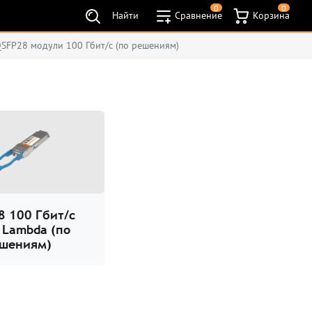
0
0
Найти
Сравнение
Корзина
SFP28 модули 100 Гбит/с (по решениям)
8 100 Гбит/с
e Lambda (по
шениям)