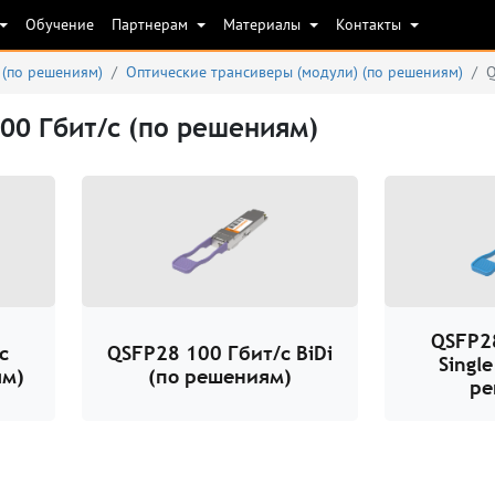
Обучение
Партнерам
Материалы
Контакты
 (по решениям)
Оптические трансиверы (модули) (по решениям)
Q
00 Гбит/с (по решениям)
QSFP2
с
QSFP28 100 Гбит/с BiDi
Singl
ям)
(по решениям)
ре