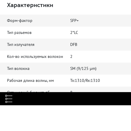
Характеристики
Форм-фактор
SFP+
Тип разъемов
2*LC
Тип излучателя
DFB
Кол-во используемых волокон
2
Тип волокна
SМ (9/125 μm)
Рабочая длина волны, нм
Tx:1310/Rx:1310
Оптический бюджет, дБ
8
Расстояние передачи данных,
10
км
Скорость передачи данных,
10
Гбит/с